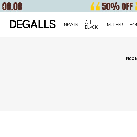
ALL
NEW IN
MULHER
HO
BLACK
Não E