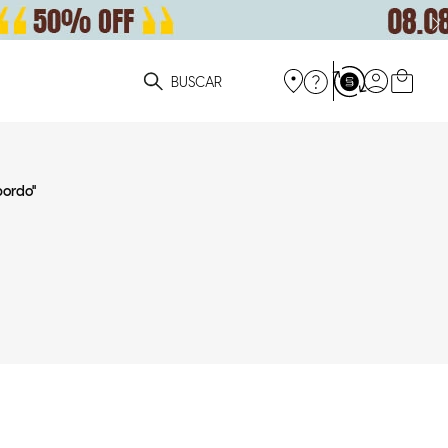
ue você está procurando?
bordo
"