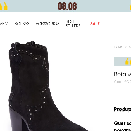
BEST
O q
MEM
BOLSAS
ACESSÓRIOS
SALE
SELLERS
S
Bota 
:
90
Produto
R$
589,
Quer sa
novam