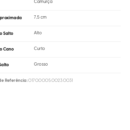
Camurça
l
7,5 cm
aproximada
Alto
o Salto
Curto
do Cano
Grosso
Salto
de Referência
0170.0005.0023.0031