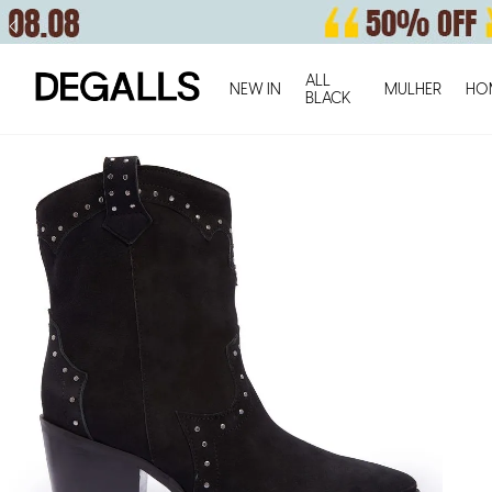
ALL
NEW IN
MULHER
HO
BLACK