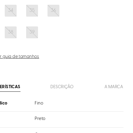
34
35
36
38
39
r guia de tamanhos
ERÍSTICAS
DESCRIÇÃO
A MARCA
Bico
Fino
Preto