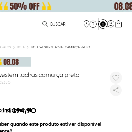
ue você está procurando?
APATOS
BOTA
BOTA WESTERN TACHAS CAMURÇA PRETO
western tachas camurça preto
02380
294,90
 indisponível
90
R$
ber quando este produto estiver disponível
ente?