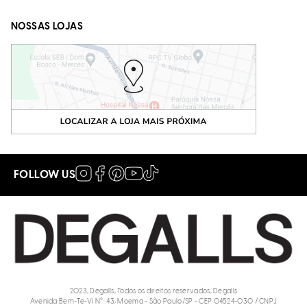
NOSSAS LOJAS
FOLLOW US
2023, Degalls, Todos os direitos reservados, Degalls
Avenida Bem-Te-Vi N°: 43, Moema - São Paulo/SP - CEP 04524-030 / CNPJ