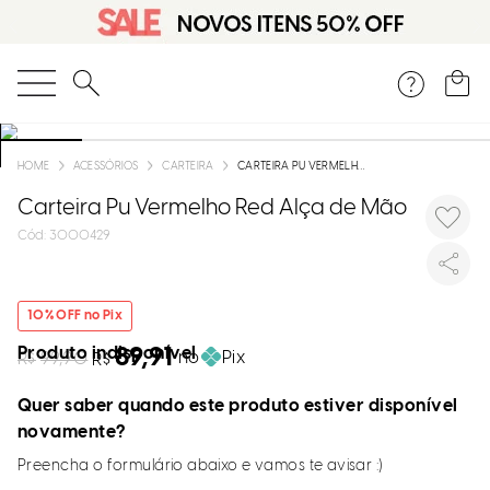
O que você está procurando?
ACESSÓRIOS
CARTEIRA
CARTEIRA PU VERMELHO RED ALÇA DE MÃO
Carteira Pu Vermelho Red Alça de Mão
:
3000429
10
% OFF no Pix
Produto indisponível
89,91
no
Pix
R$
99,90
R$
Quer saber quando este produto estiver disponível
novamente?
Preencha o formulário abaixo e vamos te avisar :)