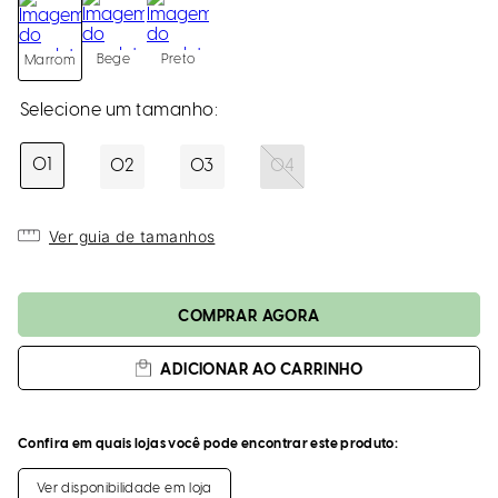
loca
a
Bege
Preto
Marrom
01
02
03
04
Ver guia de tamanhos
ADICIONAR AO CARRINHO
Confira em quais lojas você pode encontrar este produto:
Ver disponibilidade em loja