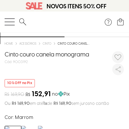
DISPON
EM
O que você está procurando?
e
ACESSÓRIOS
CINTO
CINTO COURO CANELA MONOGRAMA
Cinto couro canela monograma
e
:
9003192
p
10
% OFF no Pix
Selecion
seu
152,91
no
Pix
R$
169,90
R$
estado:
R$
169
,
90
em até
1
R$
169
,
90
sem juros
O
Cor:
Marrom
Usar