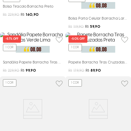
Bolsa Tiracolo Borracha Preto
R$
229,90
R$
160,90
Bolsa Porta Celular Borracha Laranj
R$
119,90
R$
59,90
-
57%
OFF
-
50%
OFF
1
COR
1
COR
Sandália Papete Borracha Tiras Verde Lima
Papete Borracha Tiras Cruzadas Pr
R$
229,90
R$
99,90
R$
179,90
R$
89,90
1
COR
1
COR