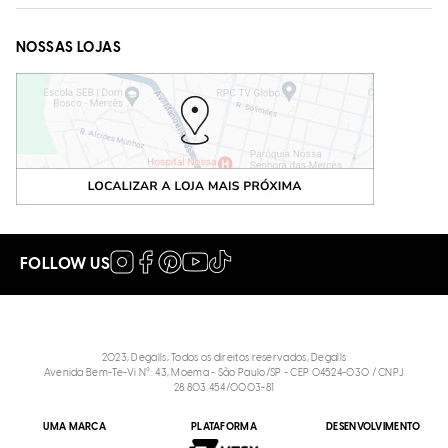
NOSSAS LOJAS
FOLLOW US
2023, Degalls, Todos os direitos reservados, Degalls
Avenida Bem-Te-Vi N°: 43, Moema - São Paulo/SP - CEP 04524-030 / CNPJ
28.803.454/0003-81
UMA MARCA
PLATAFORMA
DESENVOLVIMENTO