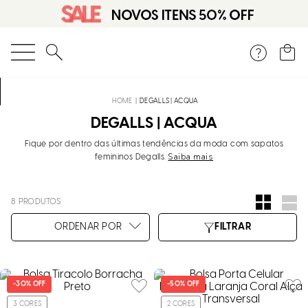
O que você está procurando?
DEGALLS | ACQUA
DEGALLS | ACQUA
Fique por dentro das últimas tendências da moda com sapatos
Saiba mais
femininos Degalls.
8
PRODUTOS
-
30%
OFF
-
50%
OFF
3
CORES
2
CORES