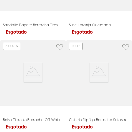
Sandália Papete Borracha Tiras Off White
Slide Laranja Queimado
Esgotado
Esgotado
3
CORES
1
COR
Bolsa Tiracolo Borracha Off White
Chinelo Flipflop Borracha Setas Alea
Esgotado
Esgotado