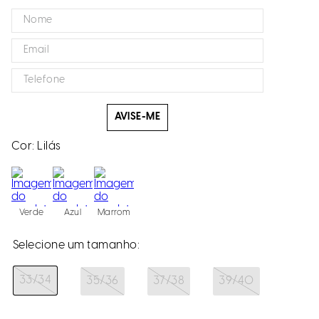
AVISE-ME
Cor:
Lilás
Verde
Azul
Marrom
33/34
35/36
37/38
39/40