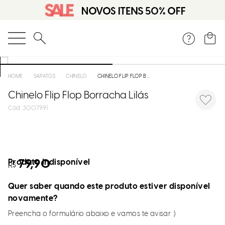
O que você está procurando?
SAPATOS
CHINELO
CHINELO FLIP FLOP BORRACHA LILÁS
Chinelo Flip Flop Borracha Lilás
:
3007991
Produto indisponível
79,90
R$
Quer saber quando este produto estiver disponível
novamente?
Preencha o formulário abaixo e vamos te avisar :)