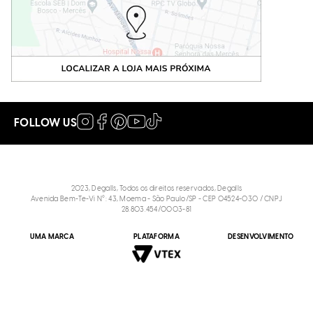
FOLLOW US
2023, Degalls, Todos os direitos reservados, Degalls
Avenida Bem-Te-Vi N°: 43, Moema - São Paulo/SP - CEP 04524-030 / CNPJ
28.803.454/0003-81
UMA MARCA
PLATAFORMA
DESENVOLVIMENTO