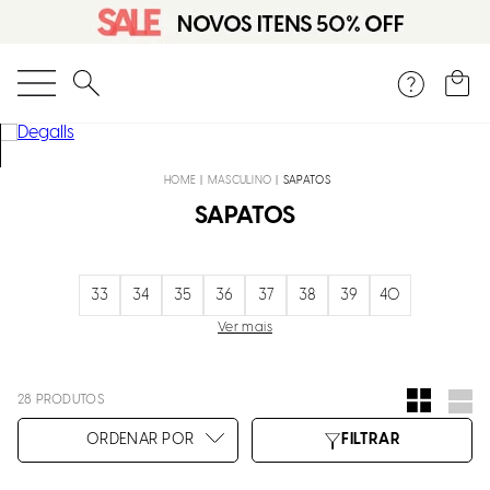
O que você está procurando?
MASCULINO
SAPATOS
SAPATOS
33
34
35
36
37
38
39
40
Ver mais
28
PRODUTOS