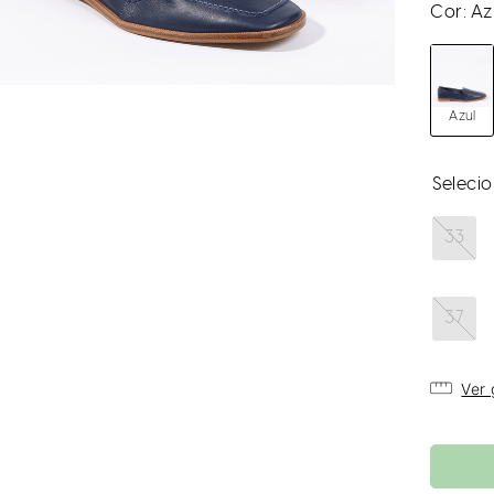
Cor:
Az
Azul
33
37
Ver