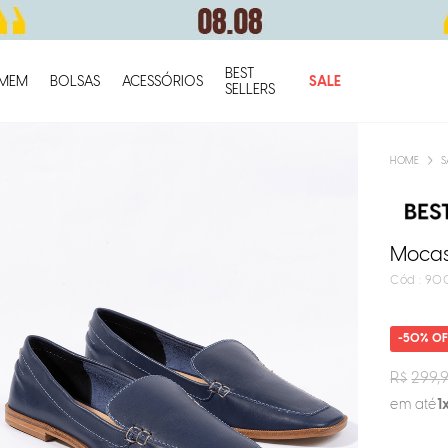
BEST
O q
MEM
BOLSAS
ACESSÓRIOS
SALE
SELLERS
S
Mocas
:
90
50%
R$
299,
em até
1