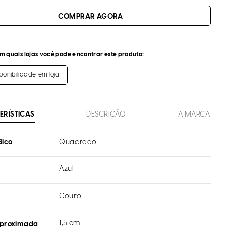
m quais lojas você pode encontrar este produto:
sponibilidade em loja
ERÍSTICAS
DESCRIÇÃO
A MARCA
Bico
Quadrado
Azul
Couro
l
1,5 cm
aproximada