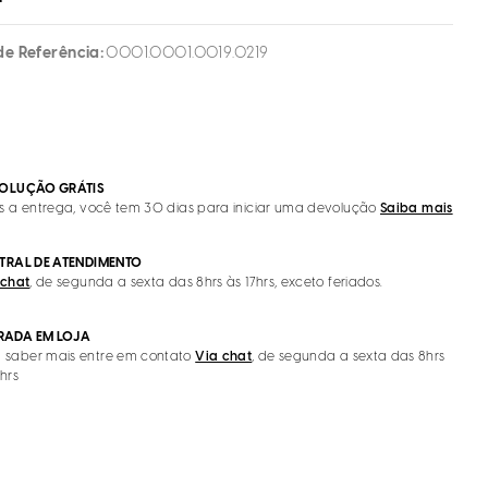
de Referência
0001.0001.0019.0219
OLUÇÃO GRÁTIS
s a entrega, você tem 30 dias para iniciar uma devolução
Saiba mais
TRAL DE ATENDIMENTO
 chat
, de segunda a sexta das 8hrs às 17hrs, exceto feriados.
IRADA EM LOJA
 saber mais entre em contato
Via chat
, de segunda a sexta das 8hrs
7hrs