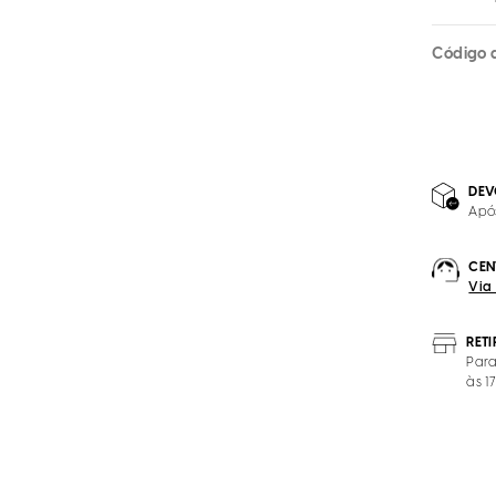
Código 
DEV
Apó
CEN
Via
RET
Para
às 1