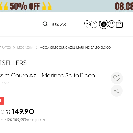
DISPON
EM
ue você está procurando?
e
APATOS
MOCASSIM
MOCASSIM COURO AZUL MARINHO SALTO BLOCO
e
p
sim Couro Azul Marinho Salto Bloco
07763
Selecione
seu estado
O
149,90
90
R$
R$
149
,
90
sem juros
Usar
loca