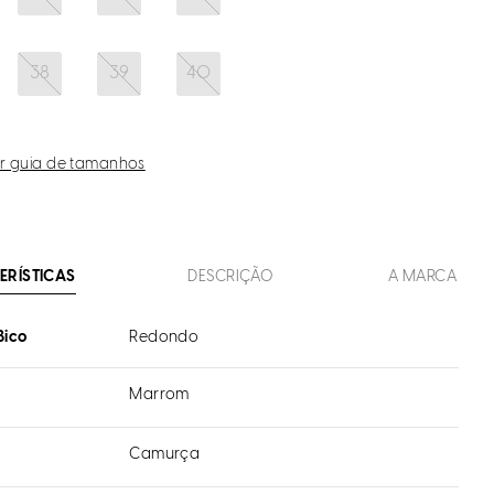
38
39
40
r guia de tamanhos
ERÍSTICAS
DESCRIÇÃO
A MARCA
Bico
Redondo
Marrom
Camurça
l