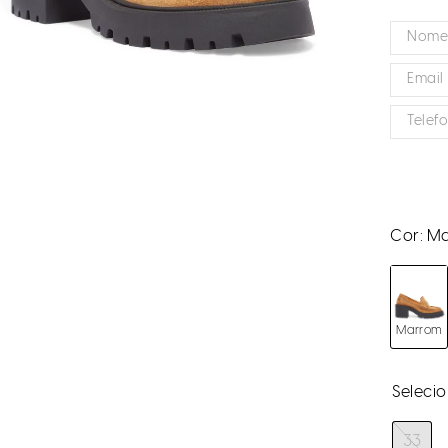
Cor:
Ma
Marrom
33