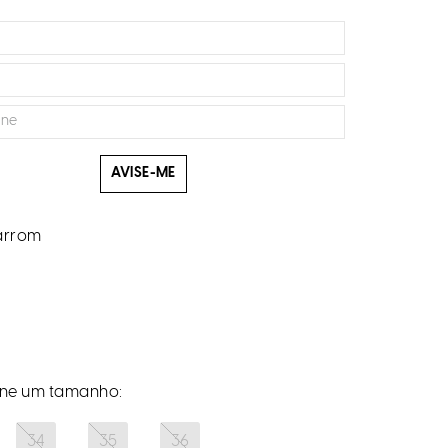
AVISE-ME
rrom
34
35
36