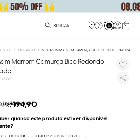
ue você está procurando?
APATOS
MOCASSIM
MOCASSIM MARROM CAMURÇA BICO REDONDO TRATORADO
sim Marrom Camurça Bico Redondo
rado
04506
194,90
 indisponível
90
R$
ber quando este produto estiver disponível
ente?
 o formulário abaixo e vamos te avisar :)