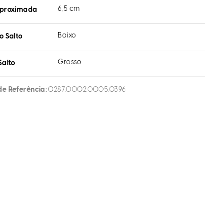
6,5 cm
aproximada
Baixo
o Salto
Grosso
Salto
de Referência
0287.0002.0005.0396