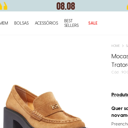
BEST
O q
MEM
BOLSAS
ACESSÓRIOS
SALE
SELLERS
S
Mocas
Trato
:
90
Produto
R$
389,
Quer sa
novam
Preencha