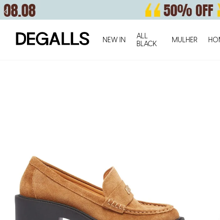
ALL
NEW IN
MULHER
HO
BLACK