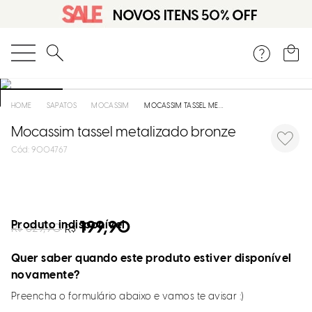
O que você está procurando?
SAPATOS
MOCASSIM
MOCASSIM TASSEL METALIZADO BRONZE
Mocassim tassel metalizado bronze
:
9004767
Produto indisponível
199,90
R$
329,90
R$
Quer saber quando este produto estiver disponível
novamente?
Preencha o formulário abaixo e vamos te avisar :)