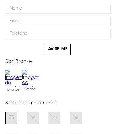
AVISE-ME
Cor:
Bronze
Verde
Bronze
33
34
35
36