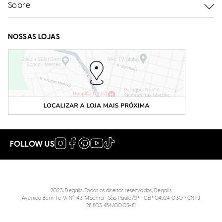
Sobre
NOSSAS LOJAS
FOLLOW US
2023, Degalls, Todos os direitos reservados, Degalls
Avenida Bem-Te-Vi N°: 43, Moema - São Paulo/SP - CEP 04524-030 / CNPJ
28.803.454/0003-81