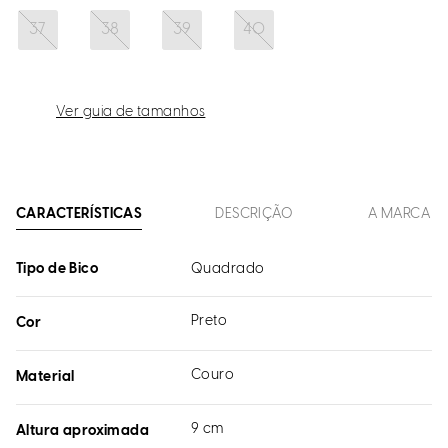
37
38
39
40
Ver guia de tamanhos
CARACTERÍSTICAS
DESCRIÇÃO
A MARCA
Tipo de Bico
Quadrado
Preto
Cor
Couro
Material
9 cm
Altura aproximada