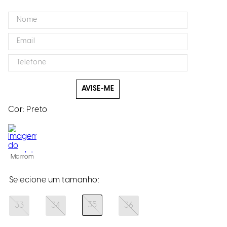
AVISE-ME
Cor:
Preto
Marrom
35
33
34
36