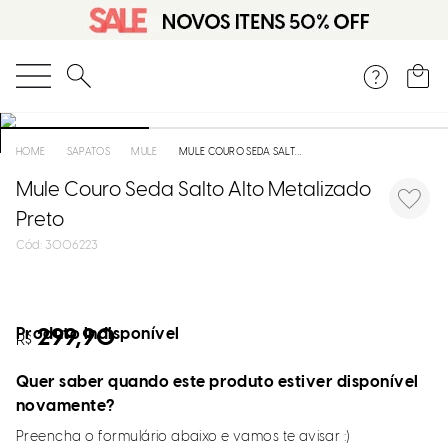
O que você está procurando?
SAPATOS
MULE
MULE COURO SEDA SALTO ALTO METALIZADO PRETO
Mule Couro Seda Salto Alto Metalizado
Preto
:
3006223
Produto indisponível
299,90
R$
Quer saber quando este produto estiver disponível
novamente?
Preencha o formulário abaixo e vamos te avisar :)