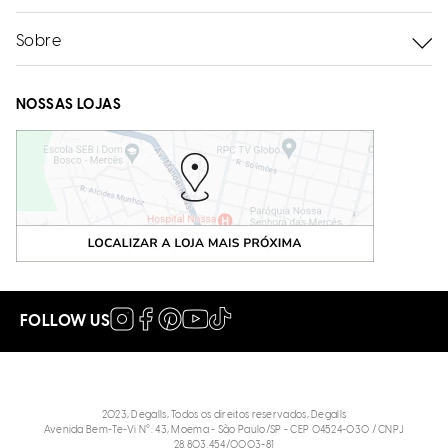
Sobre
NOSSAS LOJAS
FOLLOW US
2023, Degalls, Todos os direitos reservados, Degalls
Avenida Bem-Te-Vi N°: 43, Moema - São Paulo/SP - CEP 04524-030 / CNPJ
28.803.454/0003-81