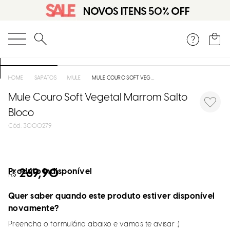
O que você está procurando?
SAPATOS
MULE
MULE COURO SOFT VEGETAL MARROM SALTO BLOCO
Mule Couro Soft Vegetal Marrom Salto
Bloco
:
3000279
Produto indisponível
269,90
R$
Quer saber quando este produto estiver disponível
novamente?
Preencha o formulário abaixo e vamos te avisar :)