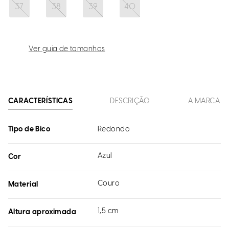
37
38
39
40
Ver guia de tamanhos
CARACTERÍSTICAS
DESCRIÇÃO
A MARCA
Tipo de Bico
Redondo
Azul
Cor
Couro
Material
1,5 cm
Altura aproximada