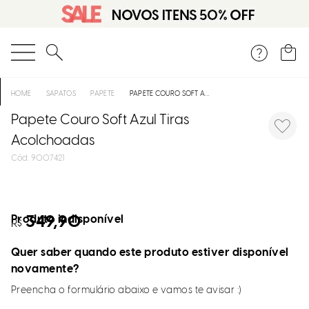
O que você está procurando?
SAPATOS
PAPETE
PAPETE COURO SOFT AZUL TIRAS ACOLCHOADAS
Papete Couro Soft Azul Tiras
Acolchoadas
:
9007421
Produto indisponível
349,90
R$
Quer saber quando este produto estiver disponível
novamente?
Preencha o formulário abaixo e vamos te avisar :)