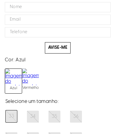
AVISE-ME
Cor:
Azul
Vermelho
Azul
33
34
35
36