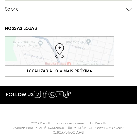
Sobre
NOSSAS LOJAS
FOLLOW US
2023, Degalls, Todos os direitos reservados, Degalls
Avenida Bem-Te-Vi N°: 43, Moema - São Paulo/SP - CEP 04524-030 / CNPJ
28.803.454/0003-81