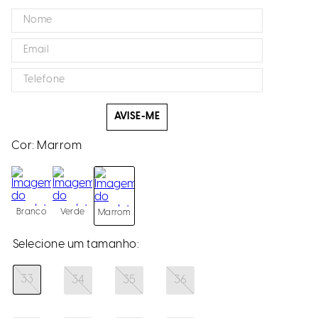
AVISE-ME
Cor:
Marrom
Branco
Verde
Marrom
33
34
35
36