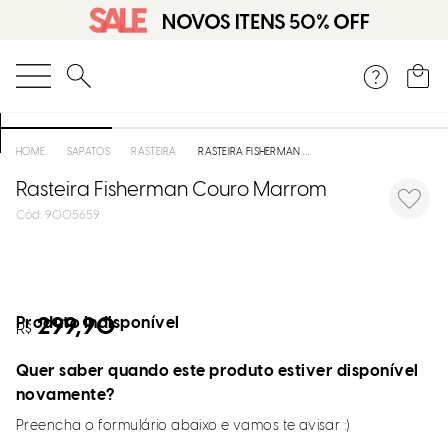
O que você está procurando?
SAPATOS
RASTEIRA
RASTEIRA FISHERMAN COURO MARROM
Rasteira Fisherman Couro Marrom
:
9005659
Produto indisponível
299,90
R$
Quer saber quando este produto estiver disponível
novamente?
Preencha o formulário abaixo e vamos te avisar :)