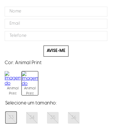
AVISE-ME
Cor:
Animal Print
Animal
Animal
Print
Print
33
34
35
36