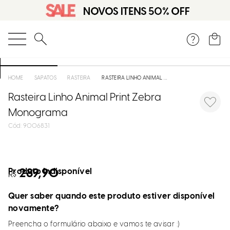
O que você está procurando?
SAPATOS
RASTEIRA
RASTEIRA LINHO ANIMAL PRINT ZEBRA MONOGRAMA
Rasteira Linho Animal Print Zebra
Monograma
:
9006831
Produto indisponível
289,90
R$
Quer saber quando este produto estiver disponível
novamente?
Preencha o formulário abaixo e vamos te avisar :)