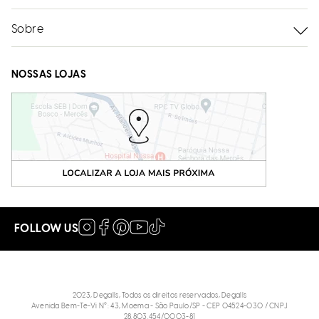
Sobre
NOSSAS LOJAS
FOLLOW US
2023, Degalls, Todos os direitos reservados, Degalls
Avenida Bem-Te-Vi N°: 43, Moema - São Paulo/SP - CEP 04524-030 / CNPJ
28.803.454/0003-81