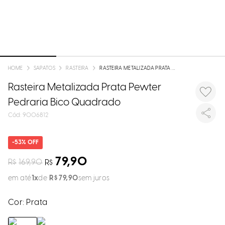
loca
a
SAPATOS
RASTEIRA
RASTEIRA METALIZADA PRATA PEWTER PEDRARIA BICO QUADRADO
Rasteira Metalizada Prata Pewter
Pedraria Bico Quadrado
:
9006812
53%
79,90
R$
169,90
R$
em até
1
R$
79
,
90
sem juros
Cor:
Prata