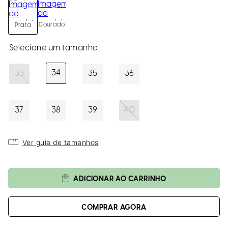
Dourado
Prata
34
33
35
36
37
38
39
40
Ver guia de tamanhos
ADICIONAR AO CARRINHO