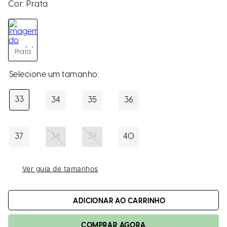
loca
Cor:
Prata
a
Prata
33
34
35
36
37
38
39
40
Ver guia de tamanhos
ADICIONAR AO CARRINHO