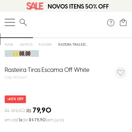
DISPON
EM
O que você está procurando?
e
SAPATOS
RASTEIRA
RASTEIRA TIRAS ESCAMA OFF WHITE
e
p
Rasteira Tiras Escama Off White
:
9006117
Selecion
seu
60%
estado:
79,90
R$
199,90
R$
O
em até
1
R$
79
,
90
sem juros
Usar