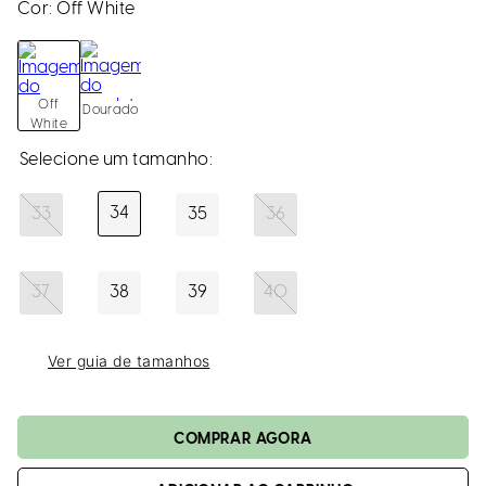
loca
Cor:
Off White
a
Off
Dourado
White
34
33
35
36
37
38
39
40
Ver guia de tamanhos