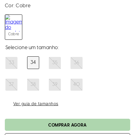
loca
Cor:
Cobre
a
Cobre
34
33
35
36
37
38
39
40
Ver guia de tamanhos