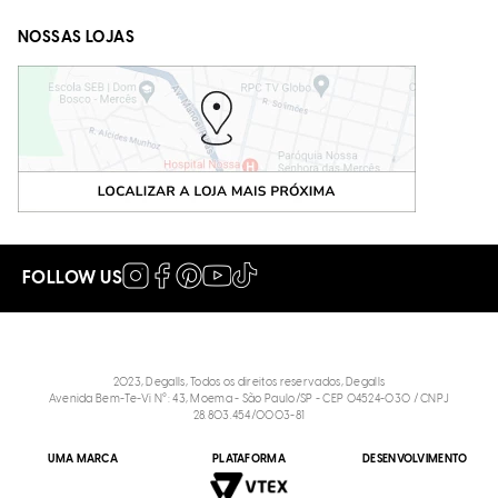
NOSSAS LOJAS
FOLLOW US
2023, Degalls, Todos os direitos reservados, Degalls
Avenida Bem-Te-Vi N°: 43, Moema - São Paulo/SP - CEP 04524-030 / CNPJ
28.803.454/0003-81
UMA MARCA
PLATAFORMA
DESENVOLVIMENTO