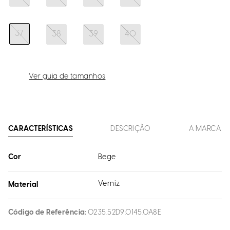
37
38
39
40
Ver guia de tamanhos
CARACTERÍSTICAS
DESCRIÇÃO
A MARCA
Cor
Bege
Verniz
Material
Código de Referência
0235.52D9.0145.0A8E