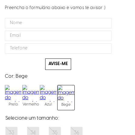
Preencha o formulário abaixo e vamos te avisar :)
AVISE-ME
Cor:
Bege
Preto
Vermelho
Azul
Bege
33
34
35
36