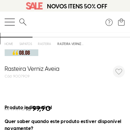
O que você está procurando?
SAPATOS
RASTEIRA
RASTEIRA VERNIZ AVEIA
Rasteira Verniz Aveia
:
9007909
Produto indisponível
99,90
R$
199,90
R$
Quer saber quando este produto estiver disponível
novamente?