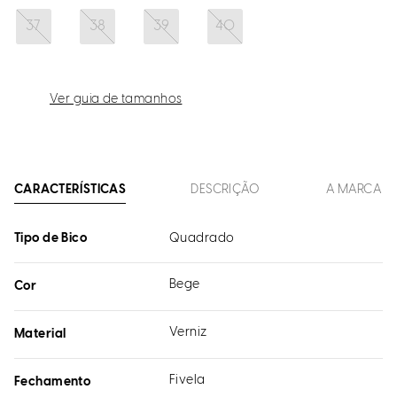
37
38
39
40
Ver guia de tamanhos
CARACTERÍSTICAS
DESCRIÇÃO
A MARCA
Tipo de Bico
Quadrado
Bege
Cor
Verniz
Material
Fivela
Fechamento