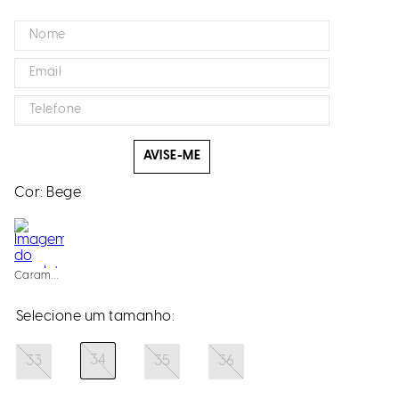
AVISE-ME
Cor:
Bege
Caramelo
34
33
35
36