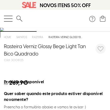
O que você está procurando?
SAPATOS
RASTEIRA
RASTEIRA VERNIZ GLOSSY BEGE LIGHT TAN BICO QUADRADO
Rasteira Verniz Glossy Bege Light Tan
Bico Quadrado
:
3008125
Produto indisponível
269,90
R$
Quer saber quando este produto estiver disponível
novamente?
Preencha o formulário abaixo e vamos te avisar :)