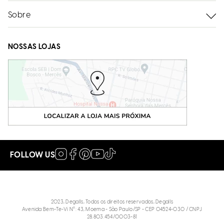
Sobre
NOSSAS LOJAS
FOLLOW US
2023, Degalls, Todos os direitos reservados, Degalls
Avenida Bem-Te-Vi N°: 43, Moema - São Paulo/SP - CEP 04524-030 / CNPJ
28.803.454/0003-81