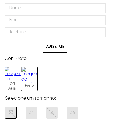
AVISE-ME
Cor:
Preto
Off
Preto
White
33
34
35
36