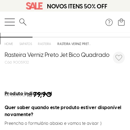
O que você está procurando?
SAPATOS
RASTEIRA
RASTEIRA VERNIZ PRETO JET BICO QUADRADO
Rasteira Verniz Preto Jet Bico Quadrado
:
9005932
Produto indisponível
79,90
R$
359,90
R$
Quer saber quando este produto estiver disponível
novamente?
Preencha o formulário abaixo e vamos te avisar :)