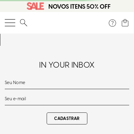
O que você está procurando?
OOPS!
Não Encontramos Nenhum Resultado Para "
sandalia-camurcao-
preto-9007932
"
O Que Eu Faço?
Verifique Os Termos Utilizados
Tente Utilizar Uma Palavra Única
Utilize Termos Genéricos Na Busca
Procure Utilizar Sinônimos Ao Termo Desejado
PARA VOCÊ