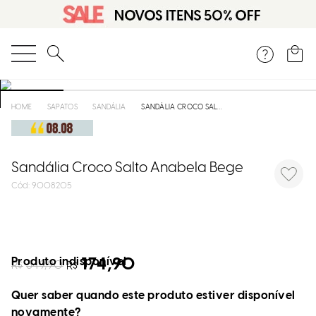
O que você está procurando?
SAPATOS
SANDÁLIA
SANDÁLIA CROCO SALTO ANABELA BEGE
Sandália Croco Salto Anabela Bege
:
9008205
Produto indisponível
174,90
R$
349,90
R$
Quer saber quando este produto estiver disponível
novamente?