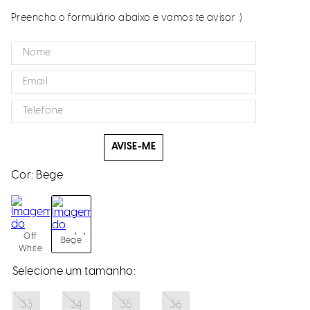
Preencha o formulário abaixo e vamos te avisar :)
AVISE-ME
Cor:
Bege
Off
Bege
White
33
34
35
36