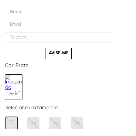
AVISE-ME
Cor:
Prata
Prata
33
34
35
36