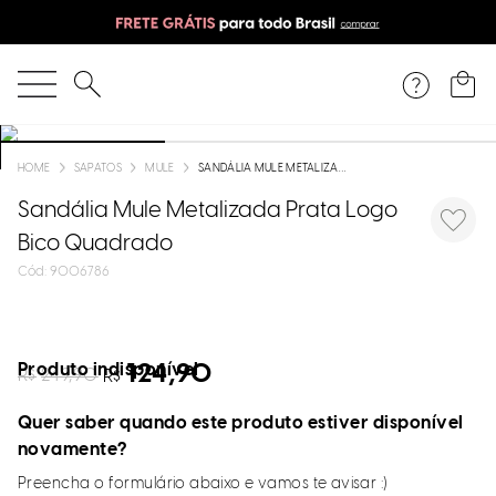
O que você está procurando?
SAPATOS
MULE
SANDÁLIA MULE METALIZADA PRATA LOGO BICO QUADRADO
Sandália Mule Metalizada Prata Logo
Bico Quadrado
:
9006786
Produto indisponível
124,90
R$
249,90
R$
Quer saber quando este produto estiver disponível
novamente?
Preencha o formulário abaixo e vamos te avisar :)