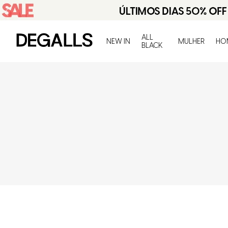
ALL
NEW IN
MULHER
HO
BLACK