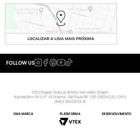
FOLLOW US
2023, Degalls, Todos os direitos reservados, Degalls
Avenida Bem-Te-Vi N°: 43, Moema - São Paulo/SP - CEP 04524-030 / CNPJ
28.803.454/0003-81
UMA MARCA
PLATAFORMA
DESENVOLVIMENTO