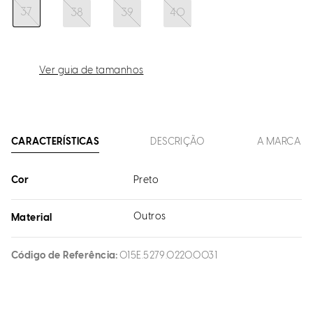
37
38
39
40
Ver guia de tamanhos
CARACTERÍSTICAS
DESCRIÇÃO
A MARCA
Cor
Preto
Outros
Material
Código de Referência
015E.5279.0220.0031