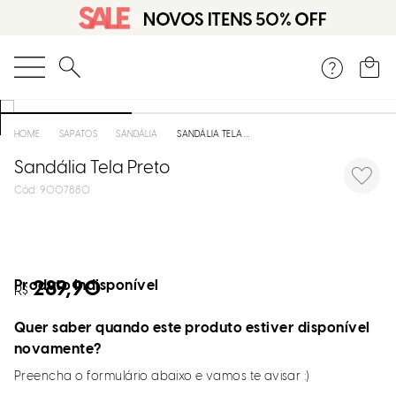
O que você está procurando?
SAPATOS
SANDÁLIA
SANDÁLIA TELA PRETO
Sandália Tela Preto
:
9007880
Produto indisponível
289,90
R$
Quer saber quando este produto estiver disponível
novamente?
Preencha o formulário abaixo e vamos te avisar :)