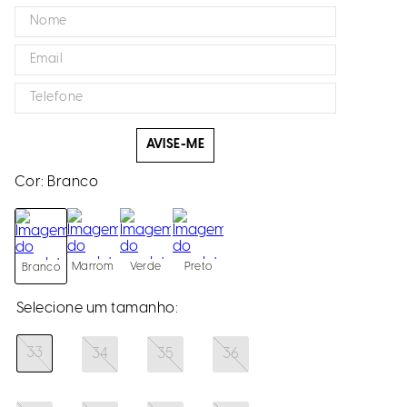
AVISE-ME
Cor:
Branco
Marrom
Verde
Preto
Branco
33
34
35
36