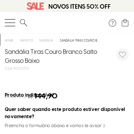
O que você está procurando?
SAPATOS
SANDÁLIA
SANDÁLIA TIRAS COURO BRANCO SALTO GROSSO BAIXO
Sandália Tiras Couro Branco Salto
Grosso Baixo
:
9005276
Produto indisponível
144,90
R$
289,90
R$
Quer saber quando este produto estiver disponível
novamente?
Preencha o formulário abaixo e vamos te avisar :)