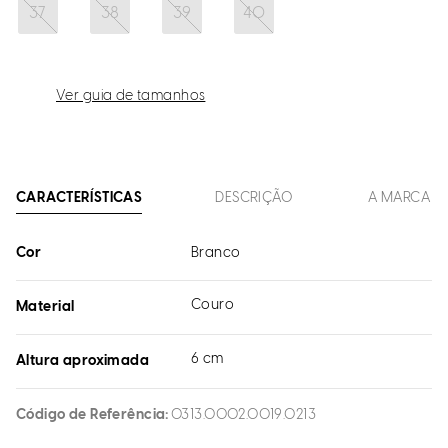
37
38
39
40
Ver guia de tamanhos
CARACTERÍSTICAS
DESCRIÇÃO
A MARCA
Cor
Branco
Couro
Material
6 cm
Altura aproximada
Código de Referência
0313.0002.0019.0213