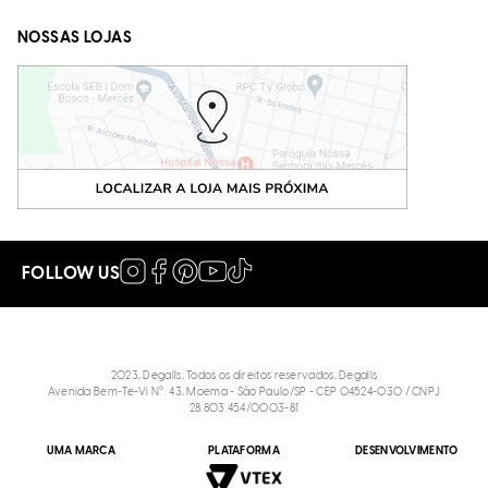
NOSSAS LOJAS
FOLLOW US
2023, Degalls, Todos os direitos reservados, Degalls
Avenida Bem-Te-Vi N°: 43, Moema - São Paulo/SP - CEP 04524-030 / CNPJ
28.803.454/0003-81
UMA MARCA
PLATAFORMA
DESENVOLVIMENTO