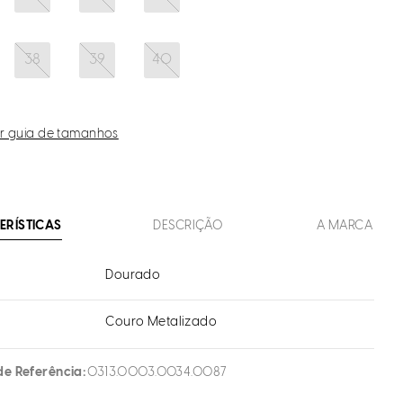
38
39
40
r guia de tamanhos
ERÍSTICAS
DESCRIÇÃO
A MARCA
Dourado
Couro Metalizado
l
de Referência
0313.0003.0034.0087