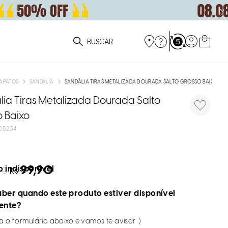
ue você está procurando?
APATOS
SANDÁLIA
SANDÁLIA TIRAS METALIZADA DOURADA SALTO GROSSO BAIXO
ia Tiras Metalizada Dourada Salto
o Baixo
05234
99,90
 indisponível
90
R$
ber quando este produto estiver disponível
ente?
 o formulário abaixo e vamos te avisar :)