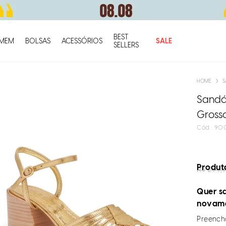
BEST
O q
MEM
BOLSAS
ACESSÓRIOS
SALE
SELLERS
S
Sandál
Gross
:
90
Produto
R$
299,
Quer sa
novam
Preencha