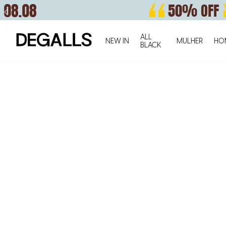
ALL
NEW IN
MULHER
HO
BLACK