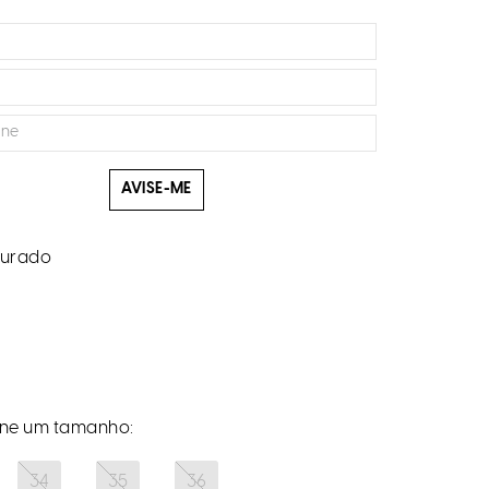
AVISE-ME
urado
34
35
36