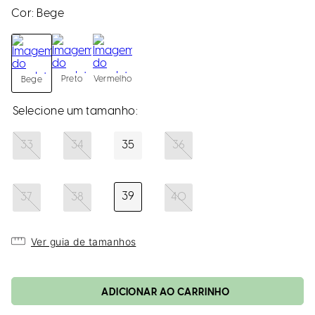
loca
Cor:
Bege
a
Preto
Vermelho
Bege
33
34
35
36
39
37
38
40
Ver guia de tamanhos
ADICIONAR AO CARRINHO