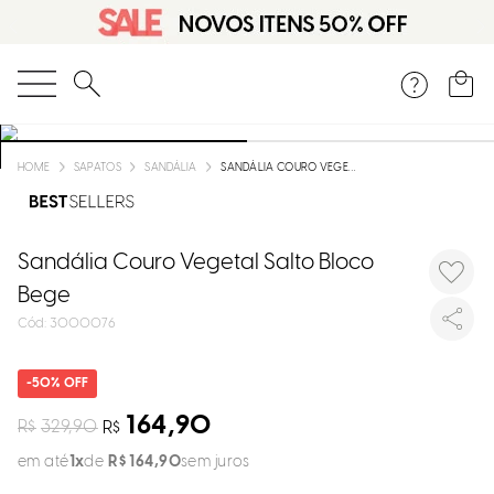
DISPON
EM
O que você está procurando?
e
SAPATOS
SANDÁLIA
SANDÁLIA COURO VEGETAL SALTO BLOCO BEGE
e
p
Sandália Couro Vegetal Salto Bloco
Bege
:
3000076
Selecion
seu
estado:
50%
O
164,90
R$
329,90
R$
em até
1
R$
164
,
90
sem juros
Usar