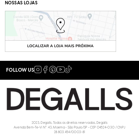
NOSSAS LOJAS
FOLLOW US
2023, Degalls, Todos os direitos reservados, Degalls
Avenida Bem-Te-Vi N°: 43, Moema - São Paulo/SP - CEP 04524-030 / CNPJ
28.803.454/0003-81