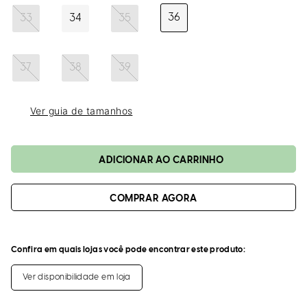
loca
a
36
33
34
35
37
38
39
Ver guia de tamanhos
ADICIONAR AO CARRINHO
Confira em quais lojas você pode encontrar este produto:
Ver disponibilidade em loja