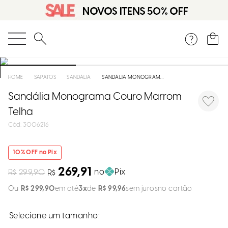
DISPON
EM
O que você está procurando?
e
SAPATOS
SANDÁLIA
SANDÁLIA MONOGRAMA COURO MARROM TELHA
Sandália Monograma Couro Marrom
e
Telha
p
:
3006216
Selecion
10
% OFF no Pix
seu
269,91
no
Pix
R$
299,90
estado:
R$
R$
299
,
90
em até
3
R$
99
,
96
sem juros
O
Usar