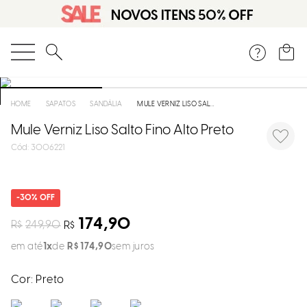
DISPON
EM
O que você está procurando?
e
SAPATOS
SANDÁLIA
MULE VERNIZ LISO SALTO FINO ALTO PRETO
Mule Verniz Liso Salto Fino Alto Preto
e
:
3006221
p
30%
Selecion
seu
174,90
R$
249,90
R$
estado:
em até
1
R$
174
,
90
sem juros
O
Cor:
Preto
Usar