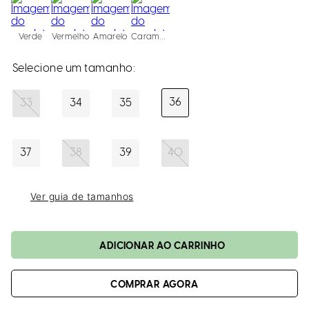
loca
a
Verde
Vermelho
Amarelo
Caramelo
36
33
34
35
37
38
39
40
Ver guia de tamanhos
ADICIONAR AO CARRINHO