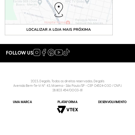
FOLLOW US
2023, Degalls, Todos os direitos reservados, Degalls
Avenida Bem-Te-Vi N°: 43, Moema - São Paulo/SP - CEP 04524-030 / CNPJ
28.803.454/0003-81
UMA MARCA
PLATAFORMA
DESENVOLVIMENTO