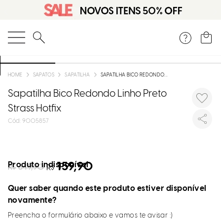
O que você está procurando?
SAPATOS
SAPATILHA
SAPATILHA BICO REDONDO LINHO PRETO STRASS HOTFIX
Sapatilha Bico Redondo Linho Preto
Strass Hotfix
:
9005857
Produto indisponível
159,90
R$
349,90
R$
Quer saber quando este produto estiver disponível
novamente?
Preencha o formulário abaixo e vamos te avisar :)