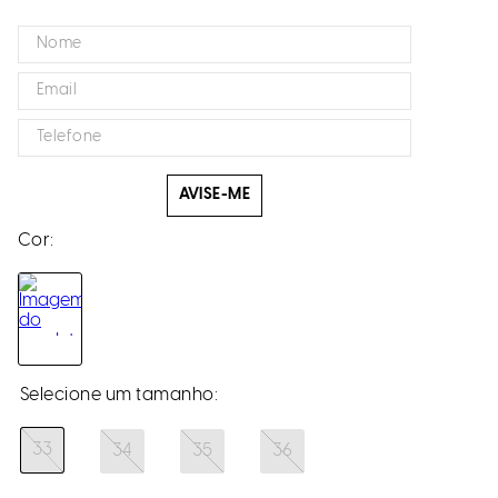
AVISE-ME
Cor:
33
34
35
36