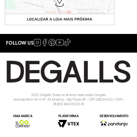
FOLLOW US
2023, Degalls, Todos os direitos reservados, Degalls
Avenida Bem-Te-Vi N°: 43, Moema - São Paulo/SP - CEP 04524-030 / CNPJ
28.803.454/0003-81
UMA MARCA
PLATAFORMA
DESENVOLVIMENTO