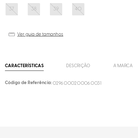
37
38
39
40
Ver guia de tamanhos
CARACTERÍSTICAS
DESCRIÇÃO
A MARCA
Código de Referência
0296.0002.0006.0031