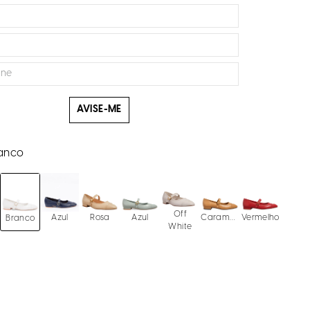
AVISE-ME
anco
Off
Azul
Rosa
Azul
Caramelo
Vermelho
Branco
White