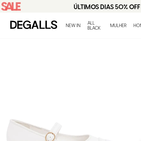
ALL
NEW IN
MULHER
HO
BLACK