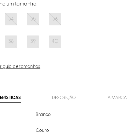
34
35
36
38
39
40
r guia de tamanhos
ERÍSTICAS
DESCRIÇÃO
A MARCA
Branco
Couro
l