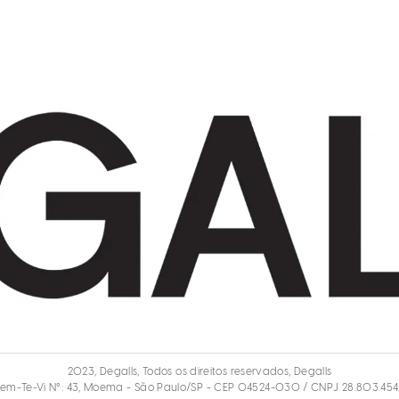
2023, Degalls, Todos os direitos reservados, Degalls
em-Te-Vi N°: 43, Moema - São Paulo/SP - CEP 04524-030 / CNPJ 28.803.4