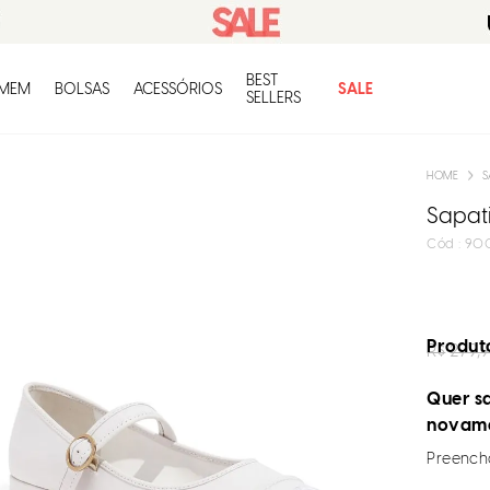
BEST
O q
MEM
BOLSAS
ACESSÓRIOS
SALE
SELLERS
S
Sapat
:
90
Produto
R$
279,
Quer sa
novam
Preencha