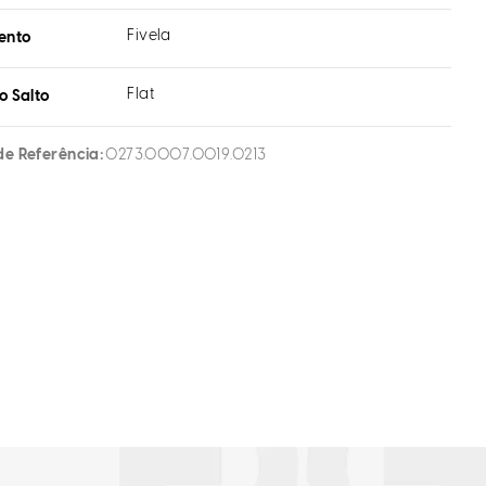
Fivela
ento
Flat
o Salto
de Referência
0273.0007.0019.0213