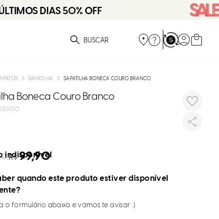
ue você está procurando?
APATOS
SAPATILHA
SAPATILHA BONECA COURO BRANCO
ilha Boneca Couro Branco
05300
99,90
 indisponível
90
R$
ber quando este produto estiver disponível
ente?
 o formulário abaixo e vamos te avisar :)