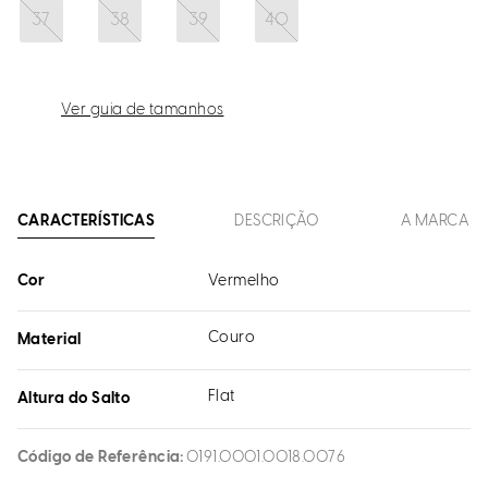
37
38
39
40
Ver guia de tamanhos
CARACTERÍSTICAS
DESCRIÇÃO
A MARCA
Cor
Vermelho
Couro
Material
Flat
Altura do Salto
Código de Referência
0191.0001.0018.0076