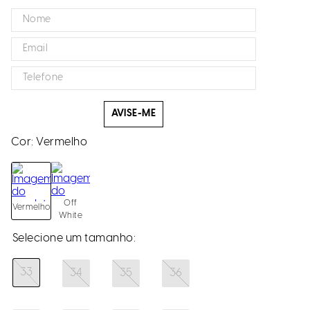
AVISE-ME
Cor:
Vermelho
Off
Vermelho
White
33
34
35
36