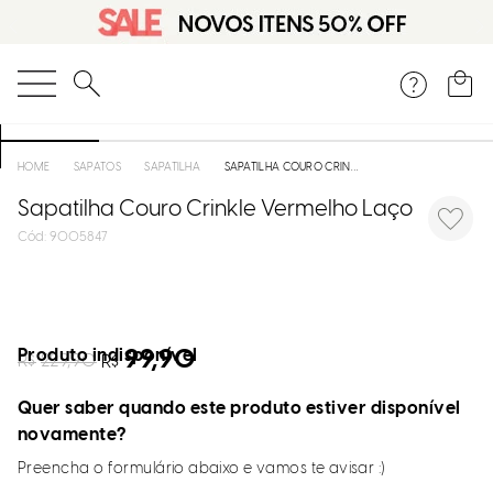
O que você está procurando?
SAPATOS
SAPATILHA
SAPATILHA COURO CRINKLE VERMELHO LAÇO
Sapatilha Couro Crinkle Vermelho Laço
:
9005847
Produto indisponível
99,90
R$
229,90
R$
Quer saber quando este produto estiver disponível
novamente?
Preencha o formulário abaixo e vamos te avisar :)