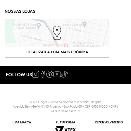
NOSSAS LOJAS
FOLLOW US
2023, Degalls, Todos os direitos reservados, Degalls
Avenida Bem-Te-Vi N°: 43, Moema - São Paulo/SP - CEP 04524-030 / CNPJ
28.803.454/0003-81
UMA MARCA
PLATAFORMA
DESENVOLVIMENTO