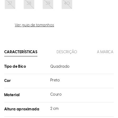
37
38
39
40
Ver guia de tamanhos
CARACTERÍSTICAS
DESCRIÇÃO
A MARCA
Tipo de Bico
Quadrado
Preto
Cor
Couro
Material
2 cm
Altura aproximada