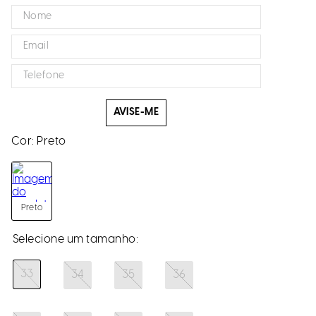
AVISE-ME
Cor:
Preto
Preto
33
34
35
36