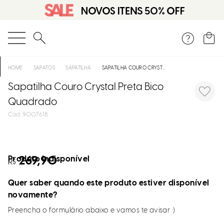
O que você está procurando?
SAPATOS
SAPATILHA
SAPATILHA COURO CRYSTAL PRETA BICO QUADRADO
Sapatilha Couro Crystal Preta Bico
Quadrado
:
9007618
Produto indisponível
269,90
R$
Quer saber quando este produto estiver disponível
novamente?
Preencha o formulário abaixo e vamos te avisar :)