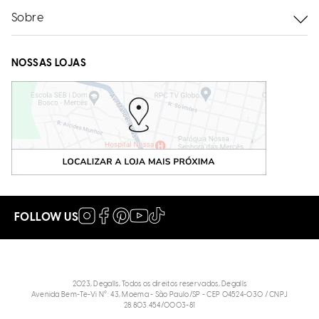
Sobre
NOSSAS LOJAS
FOLLOW US
2023, Degalls, Todos os direitos reservados, Degalls
Avenida Bem-Te-Vi N°: 43, Moema - São Paulo/SP - CEP 04524-030 / CNPJ
28.803.454/0003-81