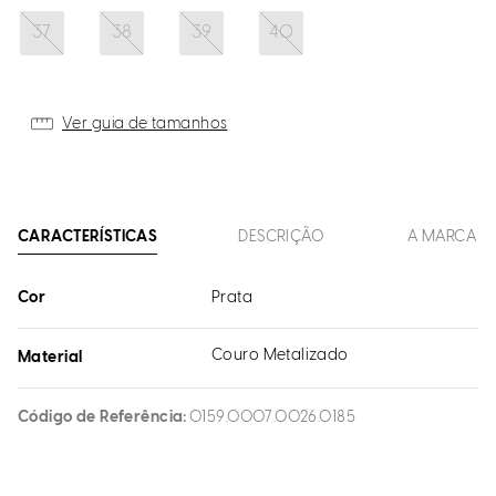
37
38
39
40
Ver guia de tamanhos
CARACTERÍSTICAS
DESCRIÇÃO
A MARCA
Cor
Prata
Couro Metalizado
Material
Código de Referência
0159.0007.0026.0185