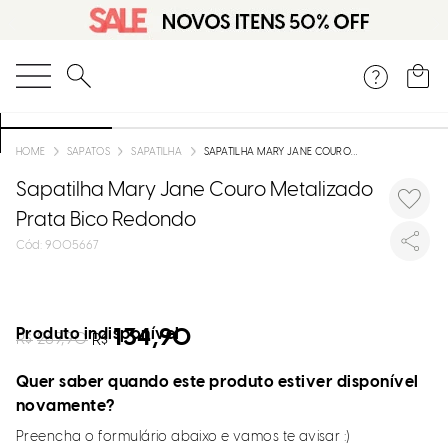
O que você está procurando?
SAPATOS
SAPATILHA
SAPATILHA MARY JANE COURO METALIZADO PRATA BICO REDONDO
Sapatilha Mary Jane Couro Metalizado
Prata Bico Redondo
:
9005667
Produto indisponível
134,90
R$
269,90
R$
Quer saber quando este produto estiver disponível
novamente?
Preencha o formulário abaixo e vamos te avisar :)