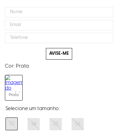
AVISE-ME
Cor:
Prata
Prata
33
34
35
36