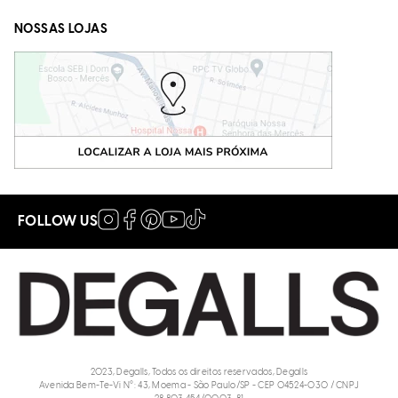
NOSSAS LOJAS
FOLLOW US
2023, Degalls, Todos os direitos reservados, Degalls
Avenida Bem-Te-Vi N°: 43, Moema - São Paulo/SP - CEP 04524-030 / CNPJ