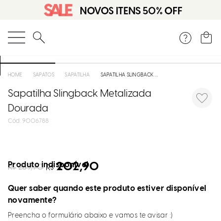
O que você está procurando?
SAPATOS
SAPATILHA
SAPATILHA SLINGBACK METALIZADA DOURADA
Sapatilha Slingback Metalizada
Dourada
:
9006788
Produto indisponível
202,90
R$
289,90
R$
Quer saber quando este produto estiver disponível
novamente?
Preencha o formulário abaixo e vamos te avisar :)