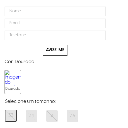
AVISE-ME
Cor:
Dourado
Dourado
33
34
35
36