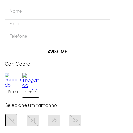
AVISE-ME
Cor:
Cobre
Prata
Cobre
33
34
35
36