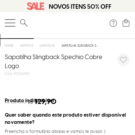
O que você está procurando?
SAPATOS
SAPATILHA
SAPATILHA SLINGBACK SPECHIO COBRE LOGO
Sapatilha Slingback Spechio Cobre
Logo
:
9006195
Produto indisponível
129,90
R$
259,90
R$
Quer saber quando este produto estiver disponível
novamente?
Preencha o formulário abaixo e vamos te avisar :)