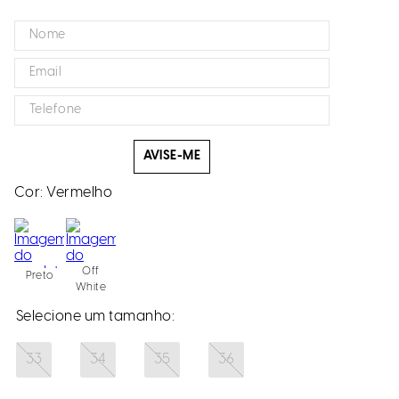
AVISE-ME
Cor:
Vermelho
Off
Preto
White
33
34
35
36