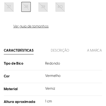
38
37
39
40
Ver guia de tamanhos
CARACTERÍSTICAS
DESCRIÇÃO
A MARCA
Tipo de Bico
Redondo
Vermelho
Cor
Verniz
Material
1 cm
Altura aproximada