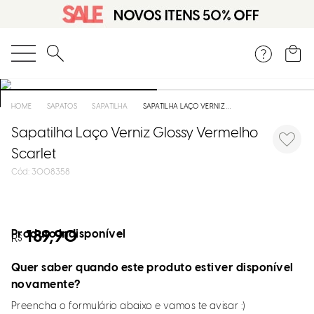
O que você está procurando?
SAPATOS
SAPATILHA
SAPATILHA LAÇO VERNIZ GLOSSY VERMELHO SCARLET
Sapatilha Laço Verniz Glossy Vermelho
Scarlet
:
3008358
Produto indisponível
189,90
R$
Quer saber quando este produto estiver disponível
novamente?
Preencha o formulário abaixo e vamos te avisar :)