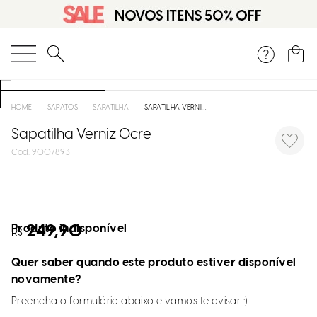
O que você está procurando?
SAPATOS
SAPATILHA
SAPATILHA VERNIZ OCRE
Sapatilha Verniz Ocre
:
9007893
Produto indisponível
249,90
R$
Quer saber quando este produto estiver disponível
novamente?
Preencha o formulário abaixo e vamos te avisar :)