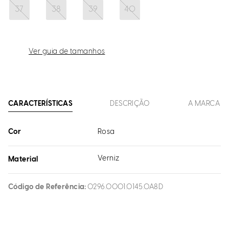
37
38
39
40
Ver guia de tamanhos
CARACTERÍSTICAS
DESCRIÇÃO
A MARCA
Cor
Rosa
Verniz
Material
Código de Referência
0296.0001.0145.0A8D