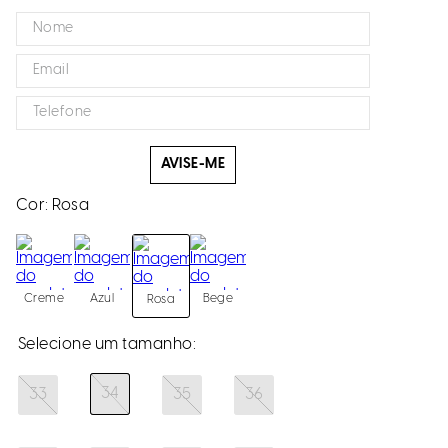
AVISE-ME
Cor:
Rosa
Creme
Azul
Bege
Rosa
34
33
35
36