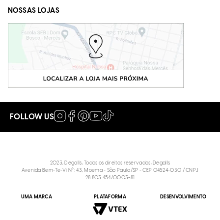
NOSSAS LOJAS
FOLLOW US
2023, Degalls, Todos os direitos reservados, Degalls
Avenida Bem-Te-Vi N°: 43, Moema - São Paulo/SP - CEP 04524-030 / CNPJ
28.803.454/0003-81
UMA MARCA
PLATAFORMA
DESENVOLVIMENTO