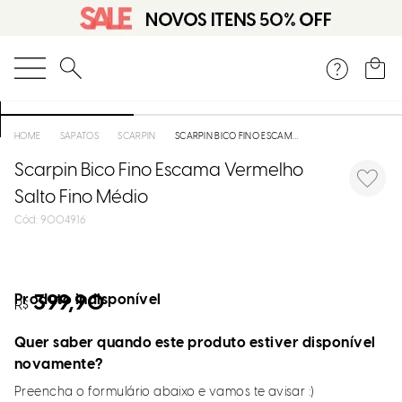
O que você está procurando?
SAPATOS
SCARPIN
SCARPIN BICO FINO ESCAMA VERMELHO SALTO FINO MÉDIO
Scarpin Bico Fino Escama Vermelho
Salto Fino Médio
:
9004916
Produto indisponível
399,90
R$
Quer saber quando este produto estiver disponível
novamente?
Preencha o formulário abaixo e vamos te avisar :)