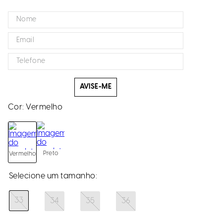
AVISE-ME
Cor:
Vermelho
Preto
Vermelho
33
34
35
36