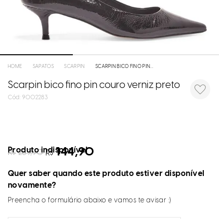
SAPATOS
SCARPIN
SCARPIN BICO FINO PIN COURO VERNIZ PRETO
Scarpin bico fino pin couro verniz preto
:
9002283
Produto indisponível
144,90
R$
289,90
R$
Quer saber quando este produto estiver disponível
novamente?
Preencha o formulário abaixo e vamos te avisar :)