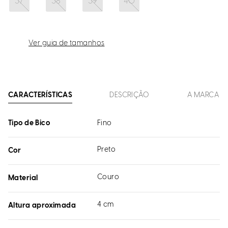
37
38
39
40
Ver guia de tamanhos
CARACTERÍSTICAS
DESCRIÇÃO
A MARCA
Tipo de Bico
Fino
Preto
Cor
Couro
Material
4 cm
Altura aproximada