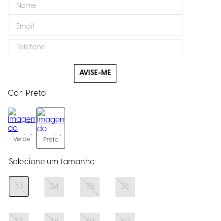
AVISE-ME
Cor:
Preto
Verde
Preto
33
34
35
36