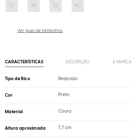
37
38
39
40
Ver guia de tamanhos
CARACTERÍSTICAS
DESCRIÇÃO
A MARCA
Tipo de Bico
Redondo
Preto
Cor
Couro
Material
7,7 cm
Altura aproximada