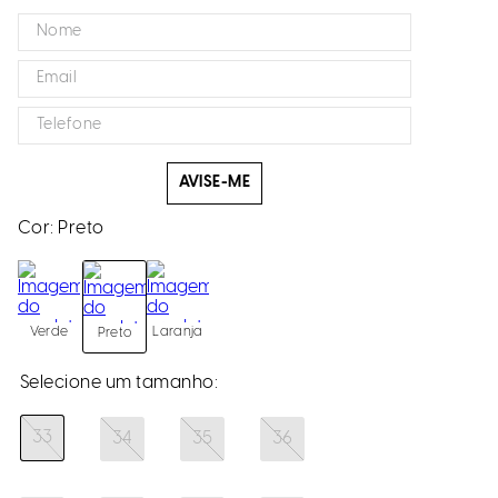
AVISE-ME
Cor:
Preto
Verde
Laranja
Preto
33
34
35
36