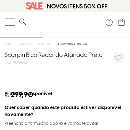
O que você está procurando?
SAPATOS
SCARPIN
SCARPIN BICO REDONDO ATANADO PRETO
Scarpin Bico Redondo Atanado Preto
:
9001626
Produto indisponível
299,90
R$
Quer saber quando este produto estiver disponível
novamente?
Preencha o formulário abaixo e vamos te avisar :)