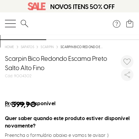
O que você está procurando?
SAPATOS
SCARPIN
SCARPIN BICO REDONDO ESCAMA PRETO SALTO ALTO FINO
Scarpin Bico Redondo Escama Preto
Salto Alto Fino
:
9004302
Produto indisponível
399,90
R$
Quer saber quando este produto estiver disponível
novamente?
Preencha o formulário abaixo e vamos te avisar :)