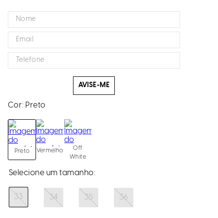
AVISE-ME
Cor:
Preto
Off
Vermelho
Preto
White
33
34
35
36