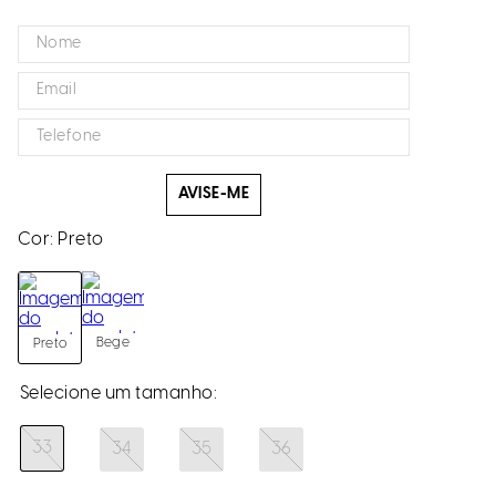
AVISE-ME
Cor:
Preto
Bege
Preto
33
34
35
36