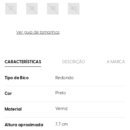
37
38
39
40
Ver guia de tamanhos
CARACTERÍSTICAS
DESCRIÇÃO
A MARCA
Tipo de Bico
Redondo
Preto
Cor
Verniz
Material
7,7 cm
Altura aproximada