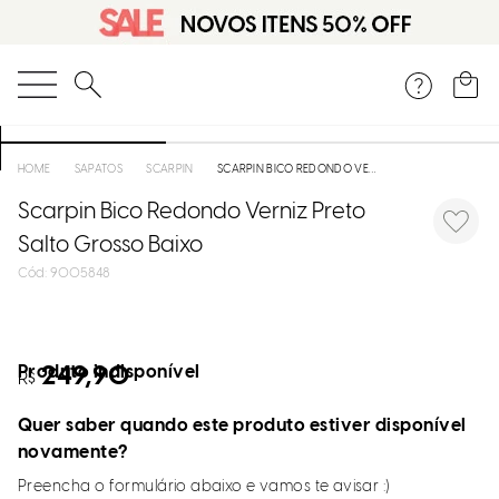
O que você está procurando?
SAPATOS
SCARPIN
SCARPIN BICO REDONDO VERNIZ PRETO SALTO GROSSO BAIXO
Scarpin Bico Redondo Verniz Preto
Salto Grosso Baixo
:
9005848
Produto indisponível
249,90
R$
Quer saber quando este produto estiver disponível
novamente?
Preencha o formulário abaixo e vamos te avisar :)